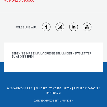
+39 0425-396666
FOLGE UNS AUF:
© 2026 INCOLD S.P.A. | ALLE RECHTE VORBEHALTEN | P.IVA IT 01166700292
IMPRESSUM
DATENSCHUTZ-BESTIMMUNGEN