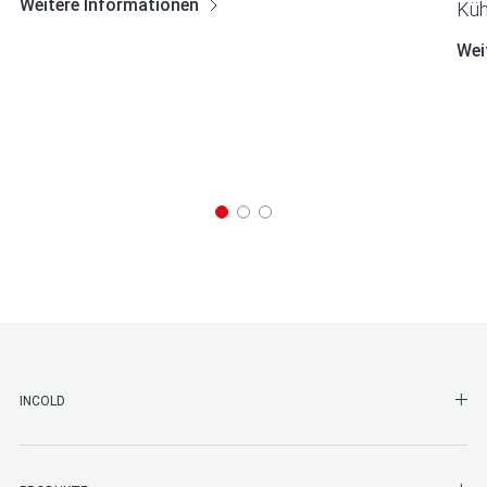
Weitere Informationen
Küh
Wei
SHO
INCOLD