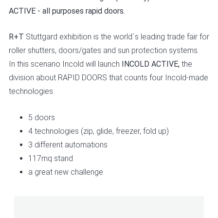
ACTIVE - all purposes rapid doors.
R+T
Stuttgard exhibition is the world´s leading trade fair for
roller shutters, doors/gates and sun protection systems.
In this scenario Incold will launch
INCOLD ACTIVE,
the
division about RAPID DOORS that counts four Incold-made
technologies.
5 doors
4 technologies (zip, glide, freezer, fold up)
3 different automations
117mq stand
a great new challenge