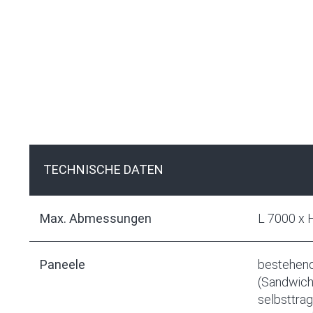
TECHNISCHE DATEN
Max. Abmessungen
L 7000 x
Paneele
bestehend
(Sandwich)
selbsttra