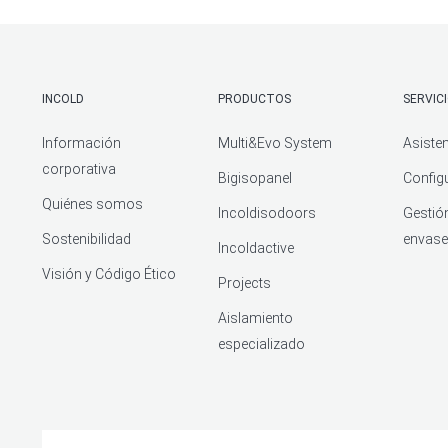
INCOLD
PRODUCTOS
SERVICI
Información
Multi&Evo System
Asisten
corporativa
Bigisopanel
Config
Quiénes somos
Incoldisodoors
Gestió
Sostenibilidad
envas
Incoldactive
Visión y Código Ético
Projects
Aislamiento
especializado