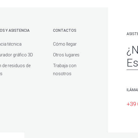
OS Y ASISTENCIA
CONTACTOS
ASIST
cia técnica
Cómo llegar
¿N
urador gráfico 3D
Otros lugares
Es
n de residuos de
Trabaja con
es
nosotros
ILÁM
+39