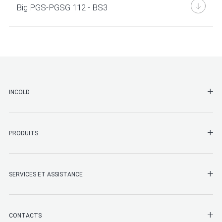
Big PGS-PGSG 112 - BS3
SHO
INCOLD
SHO
PRODUITS
SHO
SERVICES ET ASSISTANCE
SHO
CONTACTS