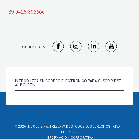
+39 0425-396666
SÍGUENOS EN:
© 2026 INCOLD S.P.A. | RESERVADOS TODOS LOS DERECHOS | P.IVA IT
01166700292
INFORMACIÓN CORPORATIVA