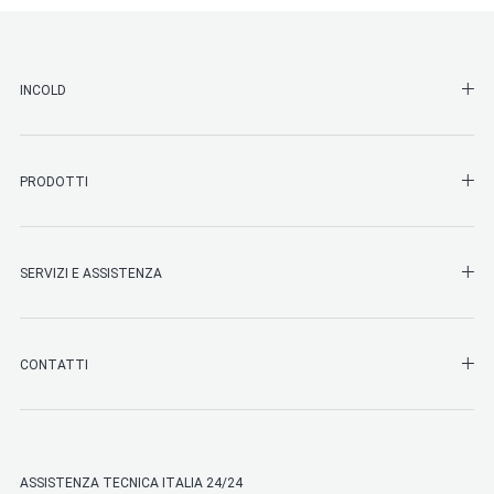
SHO
INCOLD
SHO
PRODOTTI
SHO
SERVIZI E ASSISTENZA
SHO
CONTATTI
ASSISTENZA TECNICA ITALIA 24/24