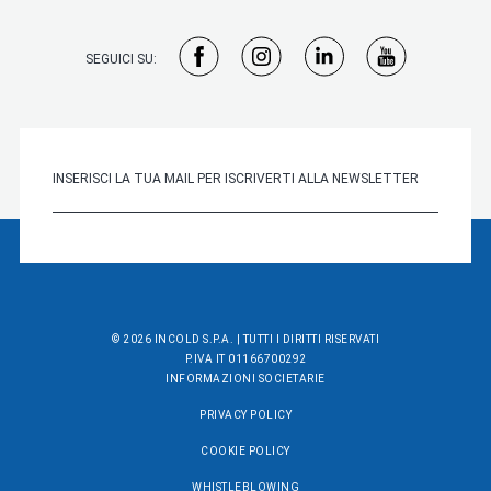
SEGUICI SU:
© 2026 INCOLD S.P.A. | TUTTI I DIRITTI RISERVATI
P.IVA IT 01166700292
INFORMAZIONI SOCIETARIE
PRIVACY POLICY
COOKIE POLICY
WHISTLEBLOWING