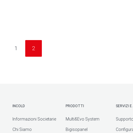
1
2
INCOLD
PRODOTTI
SERVIZI 
Informazioni Societarie
Multi&Evo System
Supporto
Chi Siamo
Bigisopanel
Configur