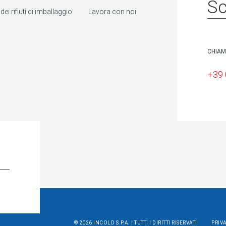
Sc
ei rifiuti di imballaggio
Lavora con noi
CHIAM
+39
© 2026 INCOLD S.P.A. | TUTTI I DIRITTI RISERVATI
PRIV