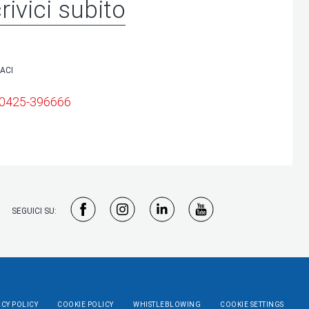
rivici subito
ACI
 0425-396666
SEGUICI SU:
ACY POLICY
COOKIE POLICY
WHISTLEBLOWING
COOKIE SETTINGS